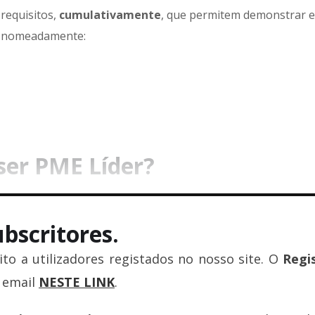
 requisitos,
cumulativamente
, que permitem demonstrar 
a, nomeadamente:
ser PME Líder?
bscritores.
to a utilizadores registados no nosso site. O
Regi
u email
NESTE LINK
.