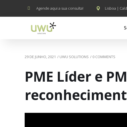
Agende aqui a sua consulta!
Lisboa | Cald
S
29 DE JUNHO, 2021
/
UWU SOLUTIONS
/
0 COMMENTS
PME Líder e PM
reconheciment