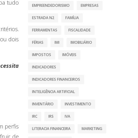
iba tudo
EMPREENDEDORISMO
EMPRESAS
ESTRADA N2
FAMÍLIA
itérios.
FERRAMENTAS
FISCALIDADE
çou dois
FÉRIAS
IMI
IMOBILIÁRIO
IMPOSTOS
IMÓVEIS
cessita
INDICADORES
INDICADORES FINANCEIROS
INTELIGÊNCIA ARTIFICIAL
INVENTÁRIO
INVESTIMENTO
IRC
IRS
IVA
m perfis
LITERACIA FINANCEIRA
MARKETING
ruir de