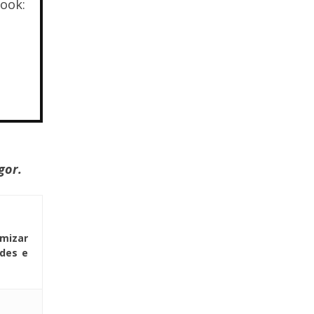
ook:
gor.
mizar
ades e