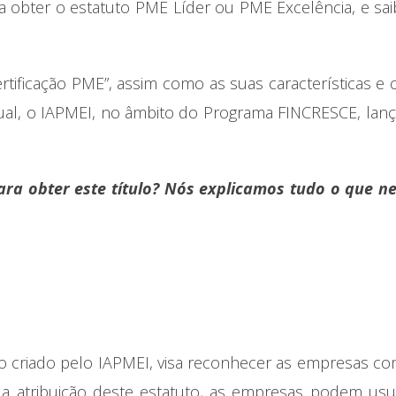
a obter o estatuto PME Líder ou PME Excelência, e sa
ficação PME”, assim como as suas características e cr
nual, o IAPMEI, no âmbito do Programa FINCRESCE, lan
ra obter este título? Nós explicamos tudo o que ne
o criado pelo IAPMEI, visa reconhecer as empresas co
 atribuição deste estatuto, as empresas podem usuf