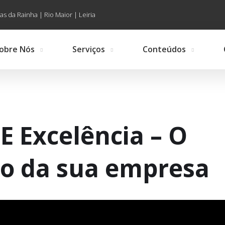
as da Rainha | Rio Maior | Leiria
obre Nós
Serviços
Conteúdos
E Excelência – O
o da sua empresa