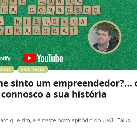
EÚDOS
UWU TALKS
me sinto um empreendedor?… 
connosco a sua história
aro que sim, e é neste novo episódio do UWU Talks.