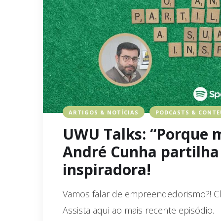
ARTIGOS & NOTÍCIAS
PODCASTS & CONT
UWU Talks: “Porque 
André Cunha partilha 
inspiradora!
Vamos falar de empreendedorismo?! Cl
Assista aqui ao mais recente episódio.