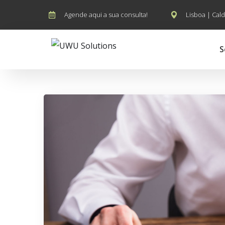
Agende aqui a sua consulta!
Lisboa | Cald
S