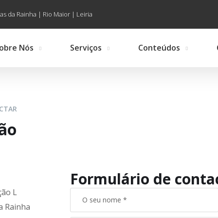
as da Rainha | Rio Maior | Leiria
obre Nós
Serviços
Conteúdos
ACTAR
ção
Formulário de contac
ção L
da Rainha