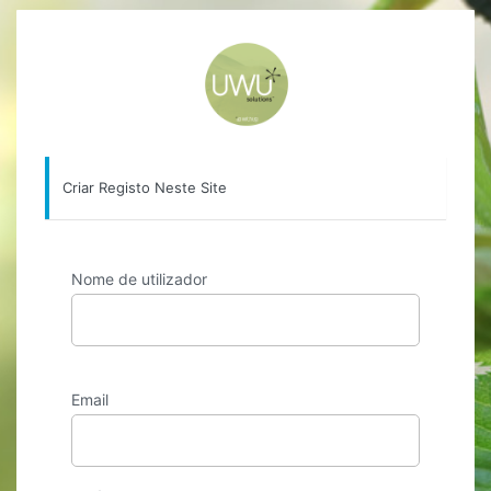
Formulário
https://uwu.pt
de
Registo
Criar Registo Neste Site
Nome de utilizador
Email