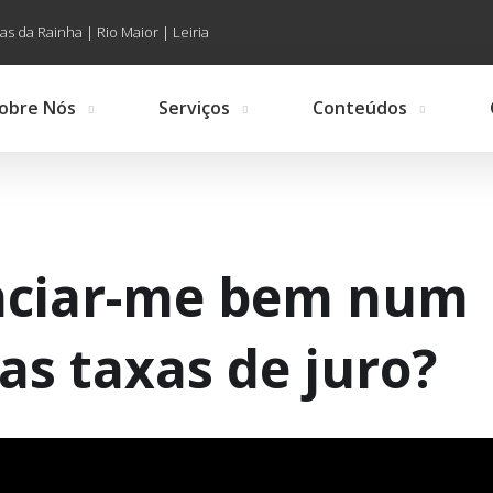
as da Rainha | Rio Maior | Leiria
obre Nós
Serviços
Conteúdos
anciar-me bem num
as taxas de juro?