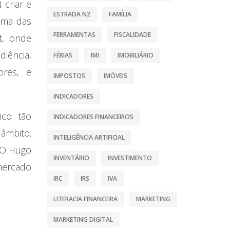
 criar e
ESTRADA N2
FAMÍLIA
uma das
FERRAMENTAS
FISCALIDADE
t, onde
iência,
FÉRIAS
IMI
IMOBILIÁRIO
ores, e
IMPOSTOS
IMÓVEIS
INDICADORES
ico tão
INDICADORES FINANCEIROS
 âmbito.
INTELIGÊNCIA ARTIFICIAL
 O Hugo
INVENTÁRIO
INVESTIMENTO
 mercado
IRC
IRS
IVA
LITERACIA FINANCEIRA
MARKETING
MARKETING DIGITAL