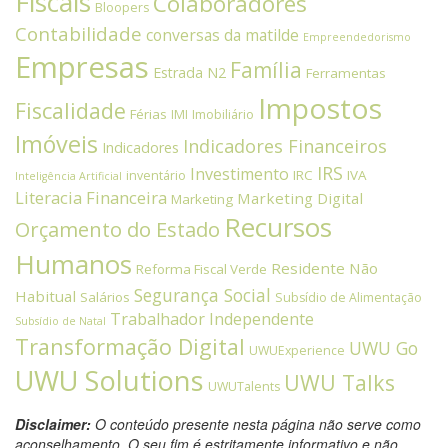
Fiscais
Colaboradores
Bloopers
Contabilidade
conversas da matilde
Empreendedorismo
Empresas
Família
Estrada N2
Ferramentas
Impostos
Fiscalidade
Férias
IMI
Imobiliário
Imóveis
Indicadores Financeiros
Indicadores
IRS
Investimento
IRC
IVA
inventário
Inteligência Artificial
Literacia Financeira
Marketing Digital
Marketing
Recursos
Orçamento do Estado
Humanos
Residente Não
Reforma Fiscal Verde
Segurança Social
Habitual
Salários
Subsídio de Alimentação
Trabalhador Independente
Subsídio de Natal
Transformação Digital
UWU Go
UWUExperience
UWU Solutions
UWU Talks
UWUTalents
Disclaimer:
O conteúdo presente nesta página não serve como
aconselhamento. O seu fim é estritamente informativo e não