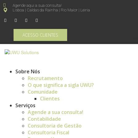
Agende aqui a sua consulta!
Lisboa | Caldas da Rainha | Rio Maior | Leiria
ACESSO CLIENTES
Sobre Nós
Recrutamento
O que significa a sigla UWU?
Comunidade
Clientes
Serviços
Agende a sua consulta!
Contabilidade
Consultoria de Gestão
Consultoria Fiscal