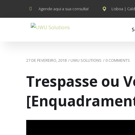
Agende aqui a sua consulta!
Lisboa | Cald
S
27 DE FEVEREIRO, 2018
/
UWU SOLUTIONS
/
0 COMMENTS
Trespasse ou 
[Enquadramen