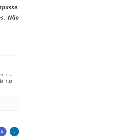
spasse.
os. Não
ente a
da sua