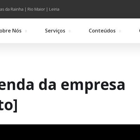
as da Rainha | Rio Maior | Leiria
obre Nós
Serviços
Conteúdos
Venda da empresa
to]