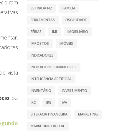
ecidiram
ESTRADA N2
FAMÍLIA
etativas
FERRAMENTAS
FISCALIDADE
FÉRIAS
IMI
IMOBILIÁRIO
amentar,
IMPOSTOS
IMÓVEIS
radores
INDICADORES
INDICADORES FINANCEIROS
de vista
INTELIGÊNCIA ARTIFICIAL
INVENTÁRIO
INVESTIMENTO
ócio
ou
IRC
IRS
IVA
LITERACIA FINANCEIRA
MARKETING
egundo
MARKETING DIGITAL