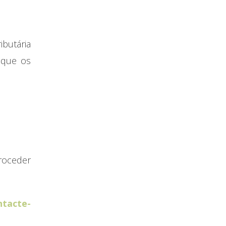
ibutária
 que os
proceder
ntacte-