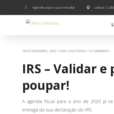
Agende aqui a sua consulta!
Lisboa | Cald
S
18 DE FEVEREIRO, 2020
/
UWU SOLUTIONS
/
0 COMMENTS
IRS – Validar e
poupar!
A agenda fiscal para o ano de 2020 já se 
entrega da sua declaração do IRS.