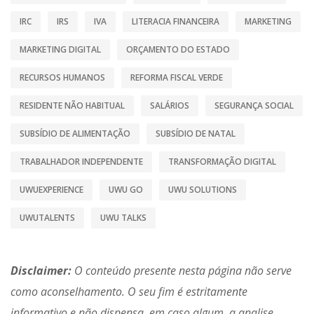
IRC
IRS
IVA
LITERACIA FINANCEIRA
MARKETING
MARKETING DIGITAL
ORÇAMENTO DO ESTADO
RECURSOS HUMANOS
REFORMA FISCAL VERDE
RESIDENTE NÃO HABITUAL
SALÁRIOS
SEGURANÇA SOCIAL
SUBSÍDIO DE ALIMENTAÇÃO
SUBSÍDIO DE NATAL
TRABALHADOR INDEPENDENTE
TRANSFORMAÇÃO DIGITAL
UWUEXPERIENCE
UWU GO
UWU SOLUTIONS
UWUTALENTS
UWU TALKS
Disclaimer:
O conteúdo presente nesta página não serve
como aconselhamento. O seu fim é estritamente
informativo e não dispensa, em caso algum, a analise